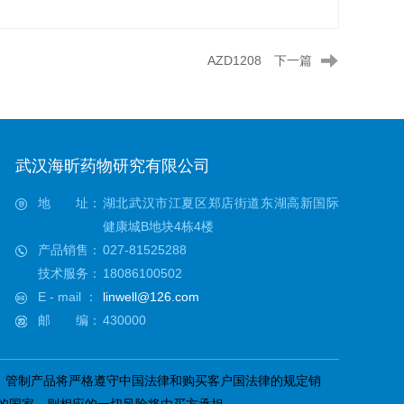
AZD1208
下一篇
武汉海昕药物研究有限公司
地 址：
湖北武汉市江夏区郑店街道东湖高新国际
健康城B地块4栋4楼
产品销售：
027-81525288
技术服务：
18086100502
E - mail ：
linwell@126.com
邮 编：
430000
；管制产品将严格遵守中国法律和购买客户国法律的规定销