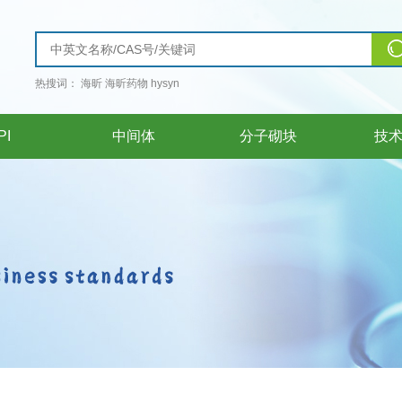
热搜词：
海昕
海昕药物
hysyn
PI
中间体
分子砌块
技
PI
中间体
分子砌块
技